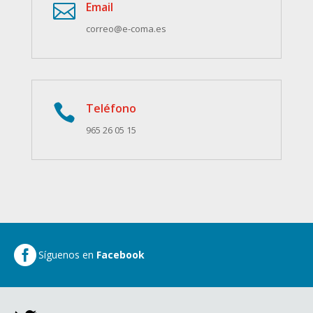
Email

correo@e-coma.es
Teléfono

965 26 05 15

Síguenos en
Facebook